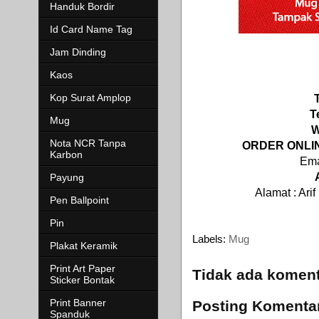
Handuk Bordir
Id Card Name Tag
Jam Dinding
Kaos
Kop Surat Amplop
T
Mug
W
Nota NCR Tanpa
ORDER ONLINE
Karbon
Ema
Payung
Alamat : Ar
Pen Ballpoint
Pin
Labels:
Mug
Plakat Keramik
Print Art Paper
Tidak ada koment
Sticker Bontak
Print Banner
Posting Komenta
Spanduk