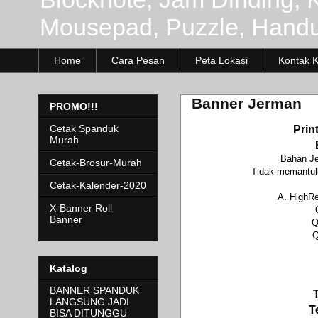
Mousepad, Puzzle, Handu
Home
Cara Pesan
Peta Lokasi
Kontak 
Banner Jerman
PROMO!!!
Prin
Cetak Spanduk
Murah
Bahan Je
Cetak-Brosur-Murah
Tidak memantulk
Cetak-Kalender-2020
A. HighR
X-Banner Roll
Banner
Q
Q
Katalog
BANNER SPANDUK
LANGSUNG JADI
T
BISA DITUNGGU