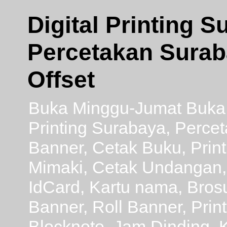
Digital Printing 
Percetakan Suraba
Offset
Buka Minggu-Jumat Buka 2
Printing Surabaya, Perce
Banner, Cetak Buku, Print 
Mimaki, Cetak Undangan, 
IdCard, Kartu nama, Brosur 
Banner, Roll Banner, Print
Blocknote, Jam Dinding, K